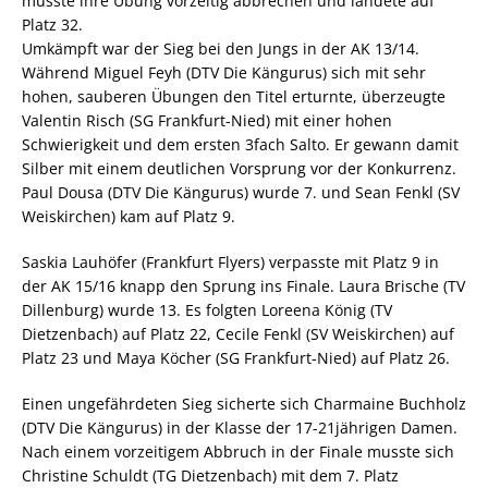
musste ihre Übung vorzeitig abbrechen und landete auf
Platz 32.
Umkämpft war der Sieg bei den Jungs in der AK 13/14.
Während Miguel Feyh (DTV Die Kängurus) sich mit sehr
hohen, sauberen Übungen den Titel erturnte, überzeugte
Valentin Risch (SG Frankfurt-Nied) mit einer hohen
Schwierigkeit und dem ersten 3fach Salto. Er gewann damit
Silber mit einem deutlichen Vorsprung vor der Konkurrenz.
Paul Dousa (DTV Die Kängurus) wurde 7. und Sean Fenkl (SV
Weiskirchen) kam auf Platz 9.
Saskia Lauhöfer (Frankfurt Flyers) verpasste mit Platz 9 in
der AK 15/16 knapp den Sprung ins Finale. Laura Brische (TV
Dillenburg) wurde 13. Es folgten Loreena König (TV
Dietzenbach) auf Platz 22, Cecile Fenkl (SV Weiskirchen) auf
Platz 23 und Maya Köcher (SG Frankfurt-Nied) auf Platz 26.
Einen ungefährdeten Sieg sicherte sich Charmaine Buchholz
(DTV Die Kängurus) in der Klasse der 17-21jährigen Damen.
Nach einem vorzeitigem Abbruch in der Finale musste sich
Christine Schuldt (TG Dietzenbach) mit dem 7. Platz