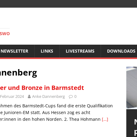
RSWO
NEWSLETTER
LINKS
LIVESTREAMS
DOWNLOADS
nnenberg
ber und Bronze in Barmstedt
 Februar 2024
Anke Dannenberg
0
hmen des Barmstedt-Cups fand die erste Qualifikation
ie Junioren-EM statt. Aus Hessen zog es acht
er:innen in den hohen Norden. 2. Thea Hohmann
[…]