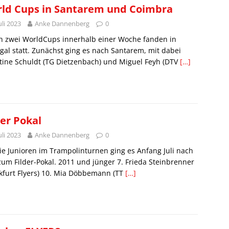
ld Cups in Santarem und Coimbra
Juli 2023
Anke Dannenberg
0
h zwei WorldCups innerhalb einer Woche fanden in
gal statt. Zunächst ging es nach Santarem, mit dabei
tine Schuldt (TG Dietzenbach) und Miguel Feyh (DTV
[…]
der Pokal
Juli 2023
Anke Dannenberg
0
ie Junioren im Trampolinturnen ging es Anfang Juli nach
zum Filder-Pokal. 2011 und jünger 7. Frieda Steinbrenner
kfurt Flyers) 10. Mia Döbbemann (TT
[…]