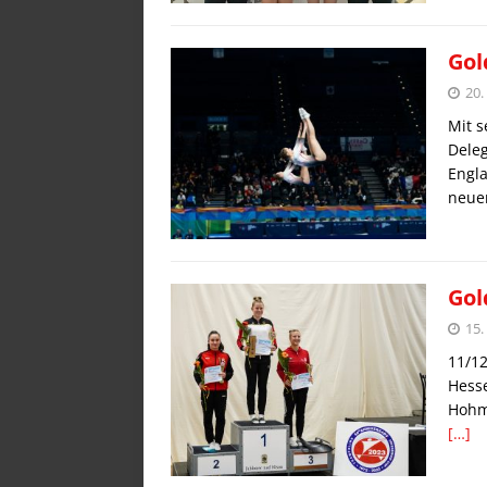
Gol
20
Mit s
Dele
Engla
neue
Gol
15.
11/12
Hesse
Hohm
[…]