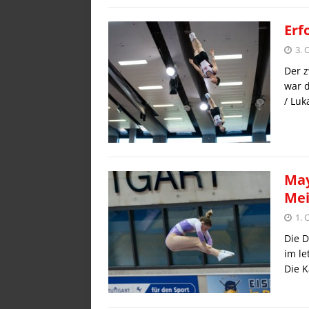
Erf
3. 
Der z
war d
/ Luk
May
Mei
1. 
Die D
im le
Die K