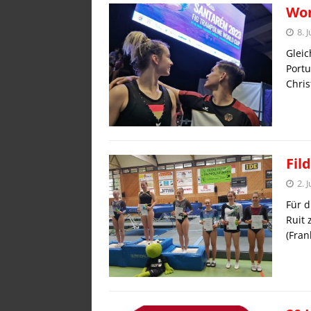
Wor
8. 
Gleic
Portu
Chris
Fil
2. 
Für d
Ruit 
(Fran