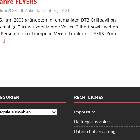
Jahre FLYERS
 Juni 2023
Anke Dannenberg
0
. Juni 2003 gründeten im ehemaligen DTB Grillpavillon
amalige Turngauvorsitzende Volker Gilbert sowie weitere
 Personen den Trampolin Verein Frankfurt FLYERS. Zum
[…]
EGORIEN
RECHTLICHES
Impressum
Haftungsausschluss
Datenschutzerklärung