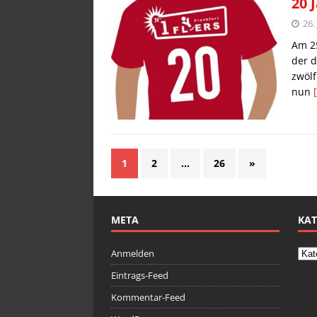
20 
26.
Am 25
der d
zwölf
nun
1
2
…
26
»
META
KAT
Anmelden
Eintrags-Feed
Kommentar-Feed