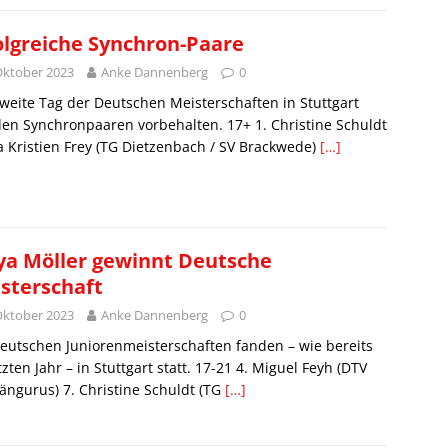
olgreiche Synchron-Paare
Oktober 2023
Anke Dannenberg
0
weite Tag der Deutschen Meisterschaften in Stuttgart
en Synchronpaaren vorbehalten. 17+ 1. Christine Schuldt
a Kristien Frey (TG Dietzenbach / SV Brackwede)
[…]
a Möller gewinnt Deutsche
sterschaft
Oktober 2023
Anke Dannenberg
0
eutschen Juniorenmeisterschaften fanden – wie bereits
tzten Jahr – in Stuttgart statt. 17-21 4. Miguel Feyh (DTV
ängurus) 7. Christine Schuldt (TG
[…]