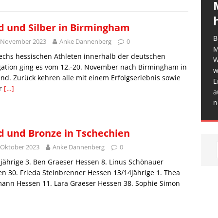
d und Silber in Birmingham
B
. November 2023
Anke Dannenberg
0
M
echs hessischen Athleten innerhalb der deutschen
W
gation ging es vom 12.-20. November nach Birmingham in
w
nd. Zurück kehren alle mit einem Erfolgserlebnis sowie
E
r
[…]
a
n
d und Bronze in Tschechien
 Oktober 2023
Anke Dannenberg
0
jährige 3. Ben Graeser Hessen 8. Linus Schönauer
n 30. Frieda Steinbrenner Hessen 13/14jährige 1. Thea
ann Hessen 11. Lara Graeser Hessen 38. Sophie Simon