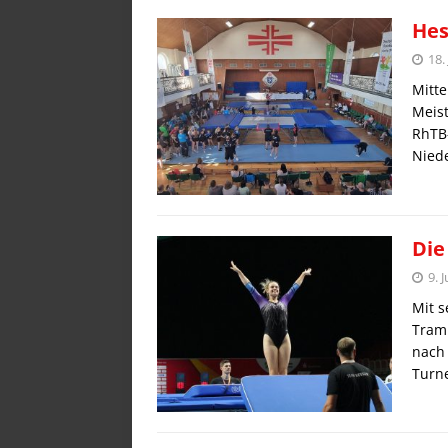
Hes
18.
Mitte
Meist
RhTB-
Nied
Die
9. 
Mit s
Tramp
nach
Turn