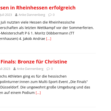
sen in Rheinhessen erfolgreich
 Juli 2023
Anke Dannenberg
0
 Juli nutzten viele Hessen die Rheinhessische
erschaften als letzten Wettkampf vor der Sommerferien.
Meisterschaft P 6 1. Moritz Döbbermann (TT
ernhausen) 4. Jakob Andrae
[…]
 Finals: Bronze für Christine
Juli 2023
Anke Dannenberg
0
echs Athleten ging es für die hessischen
olinturner:innen zum Multi-Sport-Event „Die Finals“
 Düsseldorf. Die ungewohnt große Umgebung und das
en auf einem Podium
[…]