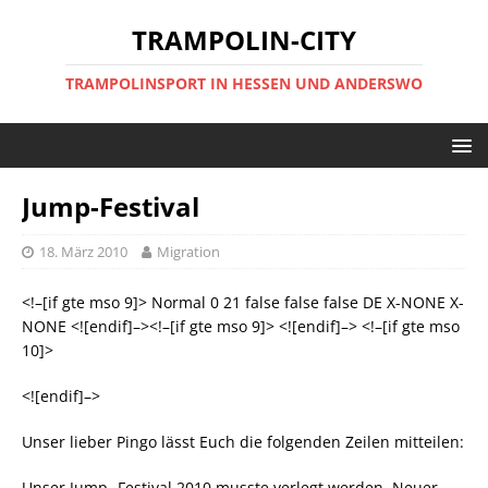
TRAMPOLIN-CITY
TRAMPOLINSPORT IN HESSEN UND ANDERSWO
Jump-Festival
18. März 2010
Migration
<!–[if gte mso 9]>
Normal 0 21 false false false DE X-NONE X-
NONE
<![endif]–><!–[if gte mso 9]>
<![endif]–> <!–[if gte mso
10]>
<![endif]–>
Unser lieber Pingo lässt Euch die folgenden Zeilen mitteilen:
Unser Jump- Festival 2010 musste verlegt werden. Neuer