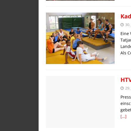
Kad
30.
Eine 
Tatja
Land
Als C
HTV
29.
Press
einsc
gebet
[…]