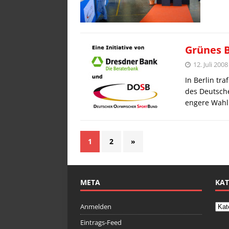
Grünes 
12. Juli 2008
In Berlin tr
des Deutsch
engere Wahl
1
2
»
META
KAT
Anmelden
Eintrags-Feed