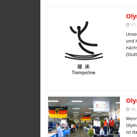
Oly
17.
Unse
und H
näch
(Stut
Oly
15.
Wenn
Olymp
ist d