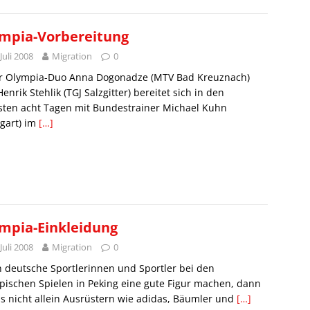
mpia-Vorbereitung
 Juli 2008
Migration
0
r Olympia-Duo Anna Dogonadze (MTV Bad Kreuznach)
enrik Stehlik (TGJ Salzgitter) bereitet sich in den
sten acht Tagen mit Bundestrainer Michael Kuhn
tgart) im
[…]
mpia-Einkleidung
 Juli 2008
Migration
0
 deutsche Sportlerinnen und Sportler bei den
ischen Spielen in Peking eine gute Figur machen, dann
as nicht allein Ausrüstern wie adidas, Bäumler und
[…]