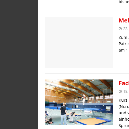
bish
Mei
22.
Zum a
Patri
am 1
Fac
18.
Kurz
(Nor
und w
einho
Spru