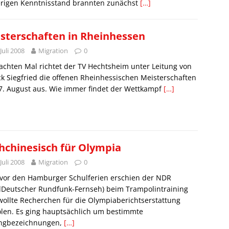
erigen Kenntnisstand brannten zunächst
[…]
sterschaften in Rheinhessen
 Juli 2008
Migration
0
chten Mal richtet der TV Hechtsheim unter Leitung von
ck Siegfried die offenen Rheinhessischen Meisterschaften
7. August aus. Wie immer findet der Wettkampf
[…]
hchinesisch für Olympia
 Juli 2008
Migration
0
 vor den Hamburger Schulferien erschien der NDR
dDeutscher Rundfunk-Fernseh) beim Trampolintraining
ollte Recherchen für die Olympiaberichtserstattung
len. Es ging hauptsächlich um bestimmte
ngbezeichnungen,
[…]