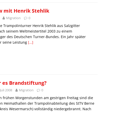
w mit Henrik Stehlik
Migration
0
ge Trampolinturner Henrik Stehlik aus Salzgitter
ach seinem Weltmeistertitel 2003 zu einem
ger des Deutschen Turner-Bundes. Ein Jahr später
er seine Leistung
[…]
 es Brandstiftung?
 Juli 2008
Migration
0
n frühen Morgenstunden am gestrigen Freitag sind die
n Heimathallen der Trampolinabteilung des StTV Berne
kreis Wesermarsch) vollständig niedergebrannt. Nach