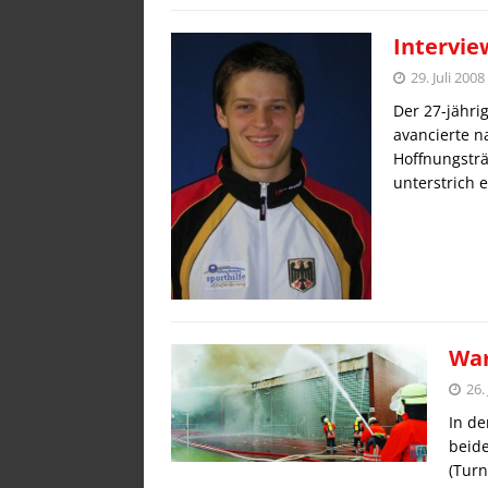
Intervie
29. Juli 2008
Der 27-jähri
avancierte n
Hoffnungsträ
unterstrich 
War
26.
In de
beide
(Turn