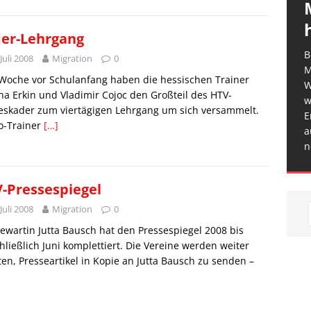
er-Lehrgang
B
 Juli 2008
Migration
0
M
Woche vor Schulanfang haben die hessischen Trainer
W
na Erkin und Vladimir Cojoc den Großteil des HTV-
w
eskader zum viertägigen Lehrgang um sich versammelt.
E
o-Trainer
[…]
a
n
-Pressespiegel
 Juli 2008
Migration
0
ewartin Jutta Bausch hat den Pressespiegel 2008 bis
hließlich Juni komplettiert. Die Vereine werden weiter
en, Presseartikel in Kopie an Jutta Bausch zu senden –