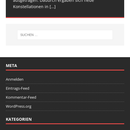
ausgetragen. Dadurch ergaben sich neue
Wettkampfwochenende: Am Samstag standen die
Konstellationen in
Deutschen
[…]
[…]
META
Anmelden
Eintrags-Feed
Kommentar-Feed
WordPress.org
KATEGORIEN