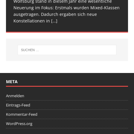
Wolfsburg stand in diesem Jahr eine wesentliche
Spitze im Trampolinturnen in Biberach an der Riß
Neuerung im Fokus: Erstmals wurden Mixed-Klassen
(Baden-Württemberg) zu einem hochkarätigen
ausgetragen. Dadurch ergaben sich neue
Wettkampfwochenende: Am Samstag standen die
Konstellationen in
Deutschen
[…]
[…]
META
Anmelden
Eintrags-Feed
Kommentar-Feed
WordPress.org