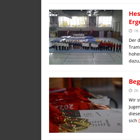
Hes
Erg
18
Der d
Tram
hohe
dazu
Beg
26.
Wir 
Jugen
dies
sich