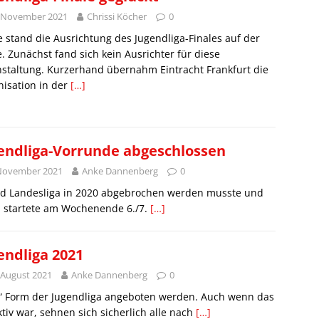
. November 2021
Chrissi Köcher
0
 stand die Ausrichtung des Jugendliga-Finales auf der
. Zunächst fand sich kein Ausrichter für diese
staltung. Kurzerhand übernahm Eintracht Frankfurt die
isation in der
[…]
endliga-Vorrunde abgeschlossen
 November 2021
Anke Dannenberg
0
nd Landesliga in 2020 abgebrochen werden musste und
m, startete am Wochenende 6./7.
[…]
endliga 2021
 August 2021
Anke Dannenberg
0
te“ Form der Jugendliga angeboten werden. Auch wenn das
tiv war, sehnen sich sicherlich alle nach
[…]