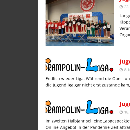
22
Lange
Kippe
Veran
Organ
Jug
8.
Endlich wieder Liga: Während die Ober- u
die Jugendliga gar nicht erst zustande ka
Jug
18.
Im zweiten Halbjahr soll eine „abgespeck
Online-Angebot in der Pandemie-Zeit attrak