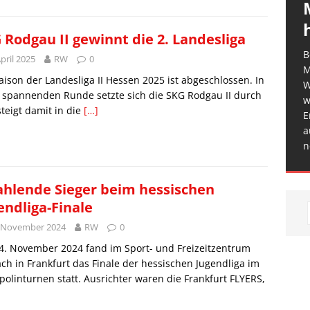
 Rodgau II gewinnt die 2. Landesliga
B
April 2025
RW
0
M
aison der Landesliga II Hessen 2025 ist abgeschlossen. In
W
 spannenden Runde setzte sich die SKG Rodgau II durch
w
teigt damit in die
[…]
E
a
n
ahlende Sieger beim hessischen
endliga-Finale
. November 2024
RW
0
4. November 2024 fand im Sport- und Freizeitzentrum
ch in Frankfurt das Finale der hessischen Jugendliga im
olinturnen statt. Ausrichter waren die Frankfurt FLYERS,