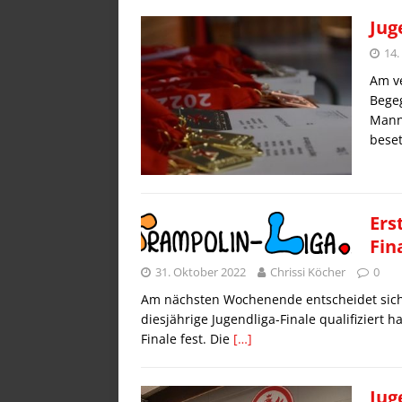
Jug
14
Am v
Begeg
Manns
bese
Ers
Fin
31. Oktober 2022
Chrissi Köcher
0
Am nächsten Wochenende entscheidet sich
diesjährige Jugendliga-Finale qualifiziert
Finale fest. Die
[…]
Jug