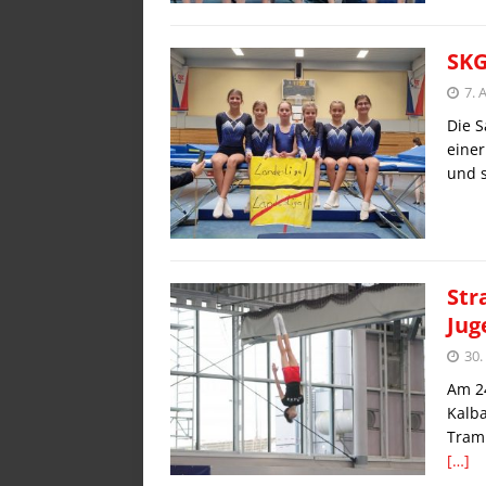
SKG
7. 
Die S
einer
und s
Str
Jug
30
Am 2
Kalba
Tramp
[…]