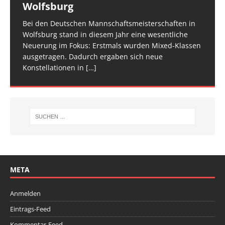
Wolfsburg
überzeugt
TROPHY statt und 65 Kinder und Jugendliche waren
für den Trampolin Nachwuchs konzipierte
zwei Tage verteilt, um den Ablauf zu entzerren und
am Start, sie
Veranstaltung ist inzwischen fester Bestandteil im
[…]
den Athletinnen und Athleten mehr Raum zu geben.
Bei den Deutschen Mannschaftsmeisterschaften in
Am vergangenen Wochenende traf sich die deutsche
[…]
[…]
Wolfsburg stand in diesem Jahr eine wesentliche
Spitze im Trampolinturnen in Biberach an der Riß
Neuerung im Fokus: Erstmals wurden Mixed-Klassen
(Baden-Württemberg) zu einem hochkarätigen
ausgetragen. Dadurch ergaben sich neue
Wettkampfwochenende: Am Samstag standen die
Konstellationen in
Deutschen
[…]
[…]
META
Anmelden
Eintrags-Feed
Kommentar-Feed