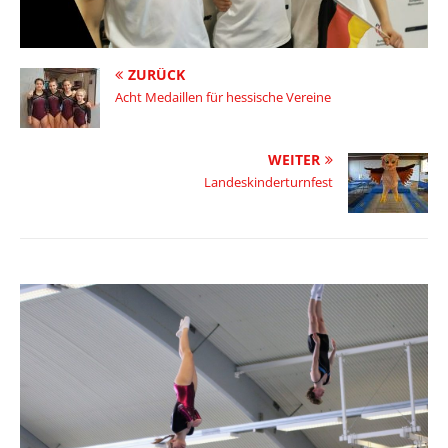
ZURÜCK
Acht Medaillen für hessische Vereine
WEITER
Landeskinderturnfest