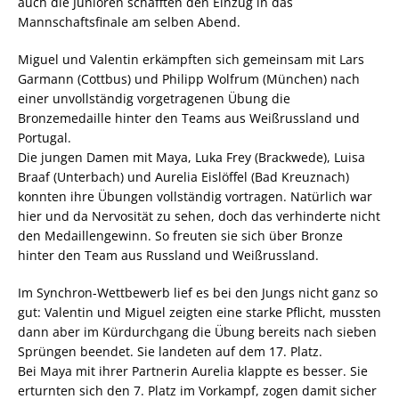
auch die Junioren schafften den Einzug in das
Mannschaftsfinale am selben Abend.
Miguel und Valentin erkämpften sich gemeinsam mit Lars
Garmann (Cottbus) und Philipp Wolfrum (München) nach
einer unvollständig vorgetragenen Übung die
Bronzemedaille hinter den Teams aus Weißrussland und
Portugal.
Die jungen Damen mit Maya, Luka Frey (Brackwede), Luisa
Braaf (Unterbach) und Aurelia Eislöffel (Bad Kreuznach)
konnten ihre Übungen vollständig vortragen. Natürlich war
hier und da Nervosität zu sehen, doch das verhinderte nicht
den Medaillengewinn. So freuten sie sich über Bronze
hinter den Team aus Russland und Weißrussland.
Im Synchron-Wettbewerb lief es bei den Jungs nicht ganz so
gut: Valentin und Miguel zeigten eine starke Pflicht, mussten
dann aber im Kürdurchgang die Übung bereits nach sieben
Sprüngen beendet. Sie landeten auf dem 17. Platz.
Bei Maya mit ihrer Partnerin Aurelia klappte es besser. Sie
erturnten sich den 7. Platz im Vorkampf, zogen damit sicher