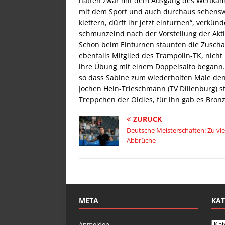
hatten zwar mit dem Ausgang des Wettkampf
mit dem Sport und auch durchaus sehenswer
klettern, dürft ihr jetzt einturnen“, verkü
schmunzelnd nach der Vorstellung der Akti
Schon beim Einturnen staunten die Zuschaue
ebenfalls Mitglied des Trampolin-TK, nic
ihre Übung mit einem Doppelsalto begann.
so dass Sabine zum wiederholten Male den
Jochen Hein-Trieschmann (TV Dillenburg) 
Treppchen der Oldies, für ihn gab es Bronz
ZURÜCK
Deutsche Meisterschaften: Zu vie
Abbrüche
META
KAT
Anmelden