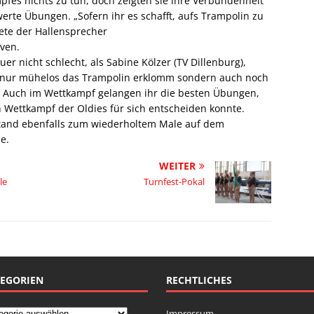
es nichts zu tun, doch zeigten sie ihre Verbundenheit
te Übungen. „Sofern ihr es schafft, aufs Trampolin zu
ndete der Hallensprecher
ven.
r nicht schlecht, als Sabine Kölzer (TV Dillenburg),
ht nur mühelos das Trampolin erklomm sondern auch noch
 Auch im Wettkampf gelangen ihr die besten Übungen,
 Wettkampf der Oldies für sich entscheiden konnte.
stand ebenfalls zum wiederholtem Male auf dem
e.
WEITER
le
Turnfest-Pokal
EGORIEN
RECHTLICHES
Impressum