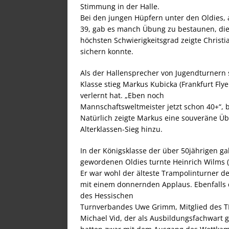
Stimmung in der Halle.
Bei den jungen Hüpfern unter den Oldies, 
39, gab es manch Übung zu bestaunen, die 
höchsten Schwierigkeitsgrad zeigte Christi
sichern konnte.
Als der Hallensprecher von Jugendturnern s
Klasse stieg Markus Kubicka (Frankfurt Flye
verlernt hat. „Eben noch
Mannschaftsweltmeister jetzt schon 40+“, b
Natürlich zeigte Markus eine souveräne Üb
Alterklassen-Sieg hinzu.
In der Königsklasse der über 50jährigen g
gewordenen Oldies turnte Heinrich Wilms (
Er war wohl der älteste Trampolinturner d
mit einem donnernden Applaus. Ebenfalls 
des Hessischen
Turnverbandes Uwe Grimm, Mitglied des TK
Michael Vid, der als Ausbildungsfachwart g