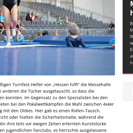
B
M
W
w
E
a
n
eißigen Turnfest-Helfer von „Hessen hilft“ die Messehalle
i anderen die Tücher ausgetauscht, so dass die
en konnten. Im Gegensatz zu den Spezialisten bei den
hleten bei den Pokalwettkämpfen die Wahl zwischen 4x4er
 mit den Oldies. Hier gab es einen Rollen-Tausch,
icht oder hielten die Sicherheitsmatte, während die
n ihre teils vor ewigen Zeiten erlernten Kunststücke
ren jugendlichen Fanclubs, es herrschte ausgelassene