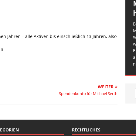
B
M
en Jahren – alle Aktiven bis einschließlich 13 Jahren, also
W
w
tt.
E
a
n
WEITER
Spendenkonto für Michael Serth
EGORIEN
RECHTLICHES