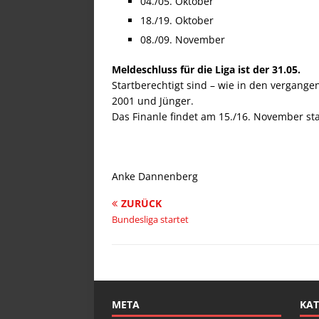
04./05. Oktober
18./19. Oktober
08./09. November
Meldeschluss für die Liga ist der 31.05.
Startberechtigt sind – wie in den vergangen
2001 und Jünger.
Das Finanle findet am 15./16. November sta
Anke Dannenberg
ZURÜCK
Bundesliga startet
META
KAT