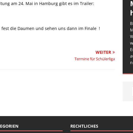
tung am 24. Mai in Hamburg gibt es im Trailer:
B
 fest die Daumen und sehen uns dann im Finale !
M
W
w
E
WEITER
a
Termine für Schülerliga
n
EGORIEN
RECHTLICHES