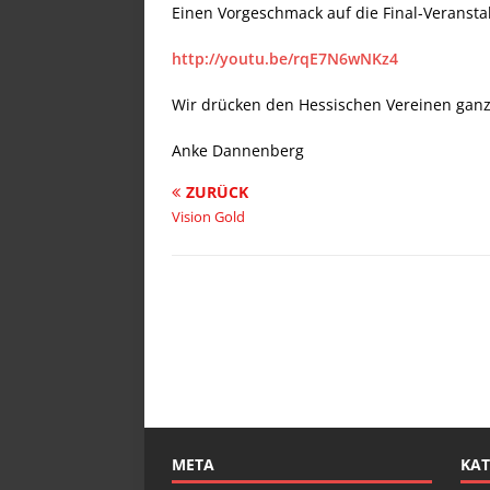
Einen Vorgeschmack auf die Final-Veranstal
http://youtu.be/rqE7N6wNKz4
Wir drücken den Hessischen Vereinen ganz
Anke Dannenberg
ZURÜCK
Vision Gold
META
KAT