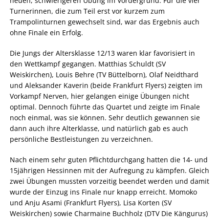
neuen, schwierigeren Übung im Vordergrund. Für die vier
Turnerinnen, die zum Teil erst vor kurzem zum
Trampolinturnen gewechselt sind, war das Ergebnis auch
ohne Finale ein Erfolg.
Die Jungs der Altersklasse 12/13 waren klar favorisiert in
den Wettkampf gegangen. Matthias Schuldt (SV
Weiskirchen), Louis Behre (TV Büttelborn), Olaf Neidthard
und Aleksander Kaverin (beide Frankfurt Flyers) zeigten im
Vorkampf Nerven, hier gelangen einige Übungen nicht
optimal. Dennoch führte das Quartet und zeigte im Finale
noch einmal, was sie können. Sehr deutlich gewannen sie
dann auch ihre Alterklasse, und natürlich gab es auch
persönliche Bestleistungen zu verzeichnen.
Nach einem sehr guten Pflichtdurchgang hatten die 14- und
15jährigen Hessinnen mit der Aufregung zu kämpfen.
Gleich
zwei Übungen mussten vorzeitig beendet werden und damit
wurde der Einzug ins Finale nur knapp erreicht. Momoko
und Anju Asami (Frankfurt Flyers), Lisa Korten (SV
Weiskirchen) sowie Charmaine Buchholz (DTV Die Kängurus)