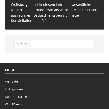
[…]
[…]
Wolfsburg stand in diesem Jahr eine wesentliche
Spitze im Trampolinturnen in Biberach an der Riß
Neuerung im Fokus: Erstmals wurden Mixed-Klassen
(Baden-Württemberg) zu einem hochkarätigen
ausgetragen. Dadurch ergaben sich neue
Wettkampfwochenende: Am Samstag standen die
Konstellationen in
Deutschen
[…]
[…]
META
Anmelden
Eintrags-Feed
Kommentar-Feed
WordPress.org