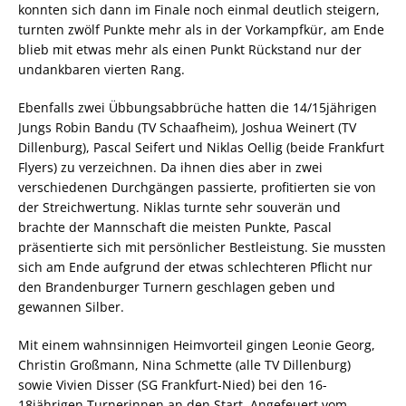
konnten sich dann im Finale noch einmal deutlich steigern,
turnten zwölf Punkte mehr als in der Vorkampfkür, am Ende
blieb mit etwas mehr als einen Punkt Rückstand nur der
undankbaren vierten Rang.
Ebenfalls zwei Übbungsabbrüche hatten die 14/15jährigen
Jungs Robin Bandu (TV Schaafheim), Joshua Weinert (TV
Dillenburg), Pascal Seifert und Niklas Oellig (beide Frankfurt
Flyers) zu verzeichnen. Da ihnen dies aber in zwei
verschiedenen Durchgängen passierte, profitierten sie von
der Streichwertung.
Niklas turnte sehr souverän und
brachte der Mannschaft die meisten Punkte, Pascal
präsentierte sich mit persönlicher Bestleistung. Sie mussten
sich am Ende aufgrund der etwas schlechteren Pflicht nur
den Brandenburger Turnern geschlagen geben und
gewannen Silber.
Mit einem wahnsinnigen Heimvorteil gingen Leonie Georg,
Christin Großmann, Nina Schmette (alle TV Dillenburg)
sowie Vivien Disser (SG Frankfurt-Nied) bei den 16-
18jährigen Turnerinnen an den Start. Angefeuert vom