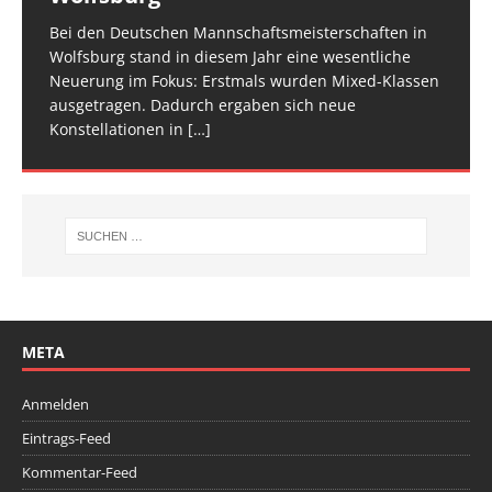
am Start, sie
Veranstaltung ist inzwischen fester Bestandteil im
[…]
den Athletinnen und Athleten mehr Raum zu geben.
Bei den Deutschen Mannschaftsmeisterschaften in
Am vergangenen Wochenende traf sich die deutsche
[…]
[…]
Wolfsburg stand in diesem Jahr eine wesentliche
Spitze im Trampolinturnen in Biberach an der Riß
Neuerung im Fokus: Erstmals wurden Mixed-Klassen
(Baden-Württemberg) zu einem hochkarätigen
ausgetragen. Dadurch ergaben sich neue
Wettkampfwochenende: Am Samstag standen die
Konstellationen in
Deutschen
[…]
[…]
META
Anmelden
Eintrags-Feed
Kommentar-Feed