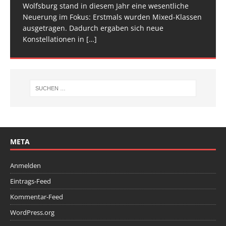
[…]
Wolfsburg stand in diesem Jahr eine wesentliche
Spitze im Trampolinturnen in Biberach an der Riß
Neuerung im Fokus: Erstmals wurden Mixed-Klassen
(Baden-Württemberg) zu einem hochkarätigen
ausgetragen. Dadurch ergaben sich neue
Wettkampfwochenende: Am Samstag standen die
Konstellationen in
Deutschen
[…]
[…]
META
Anmelden
Eintrags-Feed
Kommentar-Feed
WordPress.org