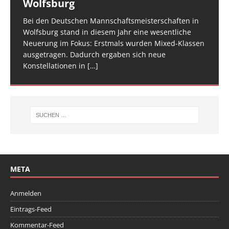
Wolfsburg
überzeugt
TROPHY statt und 65 Kinder und Jugendliche waren
für den Trampolin Nachwuchs konzipierte
zwei Tage verteilt, um den Ablauf zu entzerren und
am Start, sie
Veranstaltung ist inzwischen fester Bestandteil im
[…]
den Athletinnen und Athleten mehr Raum zu geben.
Bei den Deutschen Mannschaftsmeisterschaften in
Am vergangenen Wochenende traf sich die deutsche
[…]
[…]
Wolfsburg stand in diesem Jahr eine wesentliche
Spitze im Trampolinturnen in Biberach an der Riß
Neuerung im Fokus: Erstmals wurden Mixed-Klassen
(Baden-Württemberg) zu einem hochkarätigen
ausgetragen. Dadurch ergaben sich neue
Wettkampfwochenende: Am Samstag standen die
Konstellationen in
Deutschen
[…]
[…]
META
Anmelden
Eintrags-Feed
Kommentar-Feed