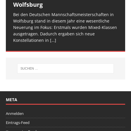
Wolfsburg
überzeugt
TROPHY statt und 65 Kinder und Jugendliche waren
für den Trampolin Nachwuchs konzipierte
zwei Tage verteilt, um den Ablauf zu entzerren und
am Start, sie
Veranstaltung ist inzwischen fester Bestandteil im
[…]
den Athletinnen und Athleten mehr Raum zu geben.
Bei den Deutschen Mannschaftsmeisterschaften in
Am vergangenen Wochenende traf sich die deutsche
[…]
[…]
Wolfsburg stand in diesem Jahr eine wesentliche
Spitze im Trampolinturnen in Biberach an der Riß
Neuerung im Fokus: Erstmals wurden Mixed-Klassen
(Baden-Württemberg) zu einem hochkarätigen
ausgetragen. Dadurch ergaben sich neue
Wettkampfwochenende: Am Samstag standen die
Konstellationen in
Deutschen
[…]
[…]
META
Anmelden
Eintrags-Feed