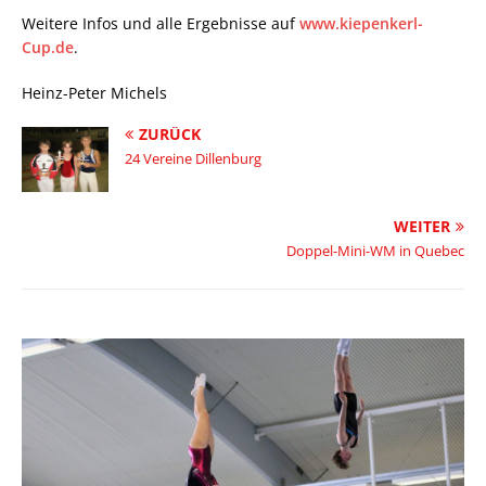
Weitere Infos und alle Ergebnisse auf
www.kiepenkerl-
Cup.de
.
Heinz-Peter Michels
ZURÜCK
24 Vereine Dillenburg
WEITER
Doppel-Mini-WM in Quebec