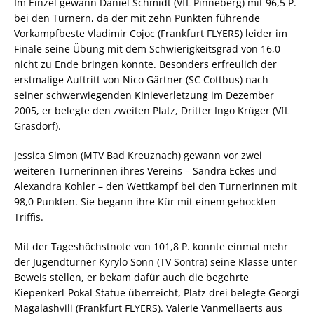
Im Einzel gewann Daniel Schmidt (VfL Pinneberg) mit 96,5 P.
bei den Turnern, da der mit zehn Punkten führende
Vorkampfbeste Vladimir Cojoc (Frankfurt FLYERS) leider im
Finale seine Übung mit dem Schwierigkeitsgrad von 16,0
nicht zu Ende bringen konnte. Besonders erfreulich der
erstmalige Auftritt von Nico Gärtner (SC Cottbus) nach
seiner schwerwiegenden Kinieverletzung im Dezember
2005, er belegte den zweiten Platz, Dritter Ingo Krüger (VfL
Grasdorf).
Jessica Simon (MTV Bad Kreuznach) gewann vor zwei
weiteren Turnerinnen ihres Vereins – Sandra Eckes und
Alexandra Kohler – den Wettkampf bei den Turnerinnen mit
98,0 Punkten. Sie begann ihre Kür mit einem gehockten
Triffis.
Mit der Tageshöchstnote von 101,8 P. konnte einmal mehr
der Jugendturner Kyrylo Sonn (TV Sontra) seine Klasse unter
Beweis stellen, er bekam dafür auch die begehrte
Kiepenkerl-Pokal Statue überreicht, Platz drei belegte Georgi
Magalashvili (Frankfurt FLYERS). Valerie Vanmellaerts aus