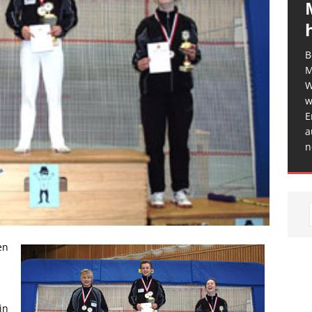
B
M
W
w
E
a
n
en
in