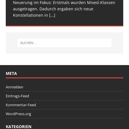
Neuerung im Fokus: Erstmals wurden Mixed-Klassen
(Baden-Württemberg) zu einem hochkarätigen
ausgetragen. Dadurch ergaben sich neue
Wettkampfwochenende: Am Samstag standen die
Konstellationen in
Deutschen
[…]
[…]
META
Anmelden
Eintrags-Feed
Kommentar-Feed
WordPress.org
KATEGORIEN