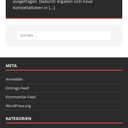
ausgetragen. Dadurch ergaben sich neue
Wettkampfwochenende: Am Samstag standen die
Konstellationen in
Deutschen
[…]
[…]
META
Anmelden
Eintrags-Feed
Kommentar-Feed
WordPress.org
KATEGORIEN