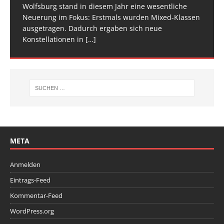
[…]
[…]
Wolfsburg stand in diesem Jahr eine wesentliche
Spitze im Trampolinturnen in Biberach an der Riß
Neuerung im Fokus: Erstmals wurden Mixed-Klassen
(Baden-Württemberg) zu einem hochkarätigen
ausgetragen. Dadurch ergaben sich neue
Wettkampfwochenende: Am Samstag standen die
Konstellationen in
Deutschen
[…]
[…]
META
Anmelden
Eintrags-Feed
Kommentar-Feed
WordPress.org