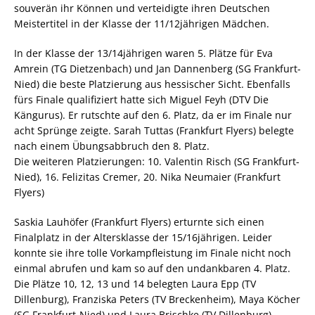
souverän ihr Können und verteidigte ihren Deutschen
Meistertitel in der Klasse der 11/12jährigen Mädchen.
In der Klasse der 13/14jährigen waren 5. Plätze für Eva
Amrein (TG Dietzenbach) und Jan Dannenberg (SG Frankfurt-
Nied) die beste Platzierung aus hessischer Sicht. Ebenfalls
fürs Finale qualifiziert hatte sich Miguel Feyh (DTV Die
Kängurus). Er rutschte auf den 6. Platz, da er im Finale nur
acht Sprünge zeigte. Sarah Tuttas (Frankfurt Flyers) belegte
nach einem Übungsabbruch den 8. Platz.
Die weiteren Platzierungen: 10. Valentin Risch (SG Frankfurt-
Nied), 16. Felizitas Cremer, 20. Nika Neumaier (Frankfurt
Flyers)
Saskia Lauhöfer (Frankfurt Flyers) erturnte sich einen
Finalplatz in der Altersklasse der 15/16jährigen. Leider
konnte sie ihre tolle Vorkampfleistung im Finale nicht noch
einmal abrufen und kam so auf den undankbaren 4. Platz.
Die Plätze 10, 12, 13 und 14 belegten Laura Epp (TV
Dillenburg), Franziska Peters (TV Breckenheim), Maya Köcher
(SG Frankfurt-Nied) und Laura Brischke (TV Dillenburg).