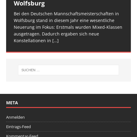
Wolfsburg
überzeugt
TROPHY statt und 65 Kinder und Jugendliche waren
für den Trampolin Nachwuchs konzipierte
zwei Tage verteilt, um den Ablauf zu entzerren und
am Start, sie
Veranstaltung ist inzwischen fester Bestandteil im
[…]
den Athletinnen und Athleten mehr Raum zu geben.
Bei den Deutschen Mannschaftsmeisterschaften in
Am vergangenen Wochenende traf sich die deutsche
[…]
[…]
Wolfsburg stand in diesem Jahr eine wesentliche
Spitze im Trampolinturnen in Biberach an der Riß
Neuerung im Fokus: Erstmals wurden Mixed-Klassen
(Baden-Württemberg) zu einem hochkarätigen
ausgetragen. Dadurch ergaben sich neue
Wettkampfwochenende: Am Samstag standen die
Konstellationen in
Deutschen
[…]
[…]
META
Anmelden
Eintrags-Feed
Kommentar-Feed