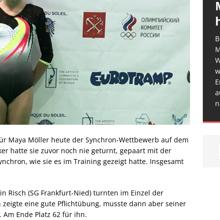
B
M
W
w
E
a
n
d für Maya Möller heute der Synchron-Wettbewerb auf dem
 hatte sie zuvor noch nie geturnt, gepaart mit der
nchron, wie sie es im Training gezeigt hatte. Insgesamt
n Risch (SG Frankfurt-Nied) turnten im Einzel der
in zeigte eine gute Pflichtübung, musste dann aber seiner
 Am Ende Platz 62 für ihn.