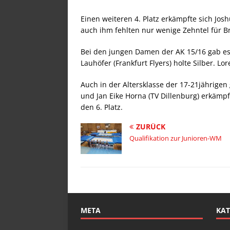
Einen weiteren 4. Platz erkämpfte sich Josh
auch ihm fehlten nur wenige Zehntel für B
Bei den jungen Damen der AK 15/16 gab es 
Lauhöfer (Frankfurt Flyers) holte Silber. L
Auch in der Altersklasse der 17-21jährigen
und Jan Eike Horna (TV Dillenburg) erkämpfte
den 6. Platz.
ZURÜCK
Qualifikation zur Junioren-WM
META
KAT