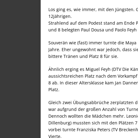
Los ging es, wie immer, mit den Jüngsten. G
12jährigen.
Strahlend auf dem Podest stand am Ende Pas
und 8 belegten Paul Dousa und Paolo Feyh 
Souverän wie (fast) immer turnte die Maya 
Jahre. Eher ungewohnt war jedoch, dass si
bittere Tränen und Platz 8 für sie.
Ähnlich erging es Miguel Feyh (DTV Die Kän
aussichtsreichen Platz nach dem Vorkampf
8 ab. In dieser Altersklasse kam Jan Danne
Platz.
Gleich zwei Übungsabbrüche zerplatzten d
war aufgrund der großen Anzahl von Turner
Dennoch wollten die Mädchen mehr. Leonie
Dillenburg) mussten sich mit den Plätzen
vorbei turnte Franziska Peters (TV Brecken
Vierte.