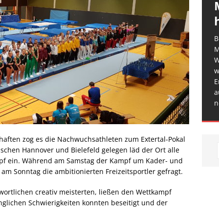
B
M
W
w
E
a
n
aften zog es die Nachwuchsathleten zum Extertal-Pokal
wischen Hannover und Bielefeld gelegen läd der Ort alle
mpf ein. Während am Samstag der Kampf um Kader- und
m Sonntag die ambitionierten Freizeitsportler gefragt.
wortlichen creativ meisterten, ließen den Wettkampf
glichen Schwierigkeiten konnten beseitigt und der