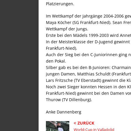
Platzierungen.
Im Wettkampf der Jahrgänge 2004-2006 gewin
Maya Köcher (SG Frankfurt-Nied). Sean Fren
Wettkampf der Jungs.
Erste bei den Mädels 1999-2003 wird Annett
In der Meisterklasse der D-Jugend gewinnt
Frankfurt-Nied).
Auch der Sieg bei den C-Juniorinnen ging na
den Pokal.
Silber gab es bei den B-Junioren: Charmai
jungen Damen, Matthias Schuldt (Frankfurt 
Lars Fritzsche (TV Eberstadt) gewinnt die K
Noch zwei Sieger konnten Hessen in den K
Frankfurt-Nied) gewinnt bei den Damen vor
Thurow (TV Dillenburg).
Anke Dannenberg
ZURÜCK
World-Cup in Valladolid