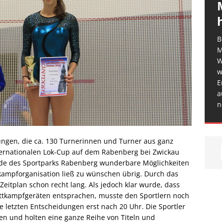
B
M
W
w
E
a
n
ungen, die ca. 130 Turnerinnen und Turner aus ganz
ernationalen Lok-Cup auf dem Rabenberg bei Zwickau
nde des Sportparks Rabenberg wunderbare Möglichkeiten
tkampforganisation ließ zu wünschen übrig. Durch das
eitplan schon recht lang. Als jedoch klar wurde, dass
ettkampfgeräten entsprachen, musste den Sportlern noch
 letzten Entscheidungen erst nach 20 Uhr. Die Sportler
len und holten eine ganze Reihe von Titeln und