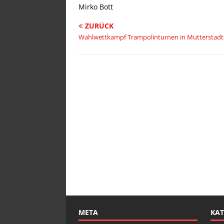
Mirko Bott
ZURÜCK
Wahlwettkampf Trampolinturnen in Mutterstadt
META
KAT