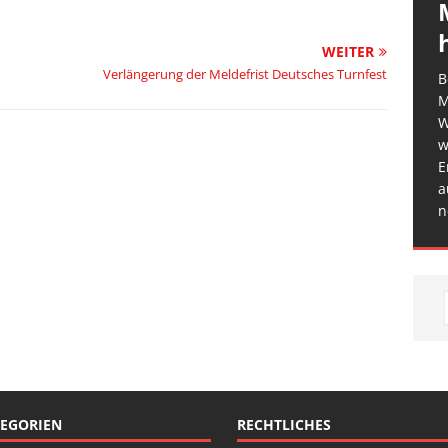
WEITER
Verlängerung der Meldefrist Deutsches Turnfest
B
M
W
w
E
a
n
EGORIEN
RECHTLICHES