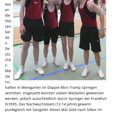
war
en
die
Hes
sen
bei
de
n
De
uts
che
n
Mei
ste
rsc
haften in Weingarten im Doppel-Mini-Tramp Springen
vertreten. Insgesamt konnten sieben Medaillen gewonnen
werden, jedoch ausschließlich durch Springer der Frankfurt
FLYERS. Das Nachwuchsteam (12-14 Jahre) gewann
punktgleich mit Salzgitter dieses Mal Gold nach Silber im