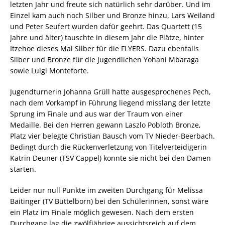
letzten Jahr und freute sich natürlich sehr darüber. Und im
Einzel kam auch noch Silber und Bronze hinzu, Lars Weiland
und Peter Seufert wurden dafür geehrt. Das Quartett (15
Jahre und älter) tauschte in diesem Jahr die Plätze, hinter
Itzehoe dieses Mal Silber für die FLYERS. Dazu ebenfalls
Silber und Bronze für die Jugendlichen Yohani Mbaraga
sowie Luigi Monteforte.
Jugendturnerin Johanna Grüll hatte ausgesprochenes Pech,
nach dem Vorkampf in Führung liegend misslang der letzte
Sprung im Finale und aus war der Traum von einer
Medaille. Bei den Herren gewann Laszlo Pobloth Bronze,
Platz vier belegte Christian Bausch vom TV Nieder-Beerbach.
Bedingt durch die Rückenverletzung von Titelverteidigerin
Katrin Deuner (TSV Cappel) konnte sie nicht bei den Damen
starten.
Leider nur null Punkte im zweiten Durchgang für Melissa
Baitinger (TV Büttelborn) bei den Schülerinnen, sonst wäre
ein Platz im Finale möglich gewesen. Nach dem ersten
Durchgang lag die zwölfjährige aussichtsreich auf dem