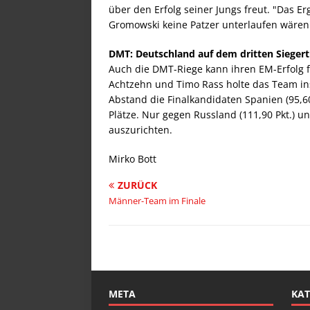
über den Erfolg seiner Jungs freut. "Das 
Gromowski keine Patzer unterlaufen wären"
DMT: Deutschland auf dem dritten Sieger
Auch die DMT-Riege kann ihren EM-Erfolg fe
Achtzehn und Timo Rass holte das Team in
Abstand die Finalkandidaten Spanien (95,60 
Plätze. Nur gegen Russland (111,90 Pkt.) un
auszurichten.
Mirko Bott
ZURÜCK
Männer-Team im Finale
META
KAT