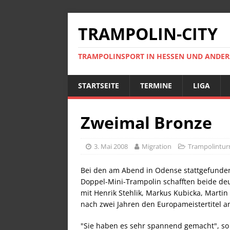
TRAMPOLIN-CITY
TRAMPOLINSPORT IN HESSEN UND ANDE
STARTSEITE
TERMINE
LIGA
Zweimal Bronze
3. Mai 2008
Migration
Trampolintur
Bei den am Abend in Odense stattgefunde
Doppel-Mini-Trampolin schafften beide de
mit Henrik Stehlik, Markus Kubicka, Marti
nach zwei Jahren den Europameistertitel a
"Sie haben es sehr spannend gemacht", so