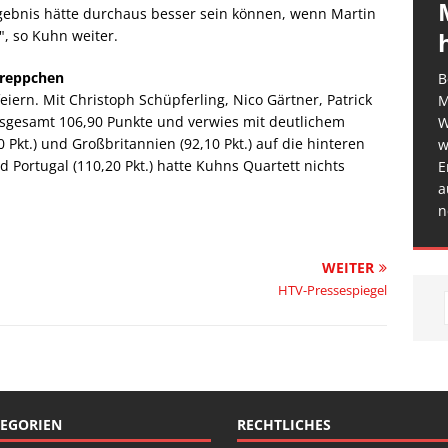
Ergebnis hätte durchaus besser sein können, wenn Martin
, so Kuhn weiter.
treppchen
B
iern. Mit Christoph Schüpferling, Nico Gärtner, Patrick
M
sgesamt 106,90 Punkte und verwies mit deutlichem
W
Pkt.) und Großbritannien (92,10 Pkt.) auf die hinteren
w
d Portugal (110,20 Pkt.) hatte Kuhns Quartett nichts
E
a
n
WEITER
HTV-Pressespiegel
EGORIEN
RECHTLICHES