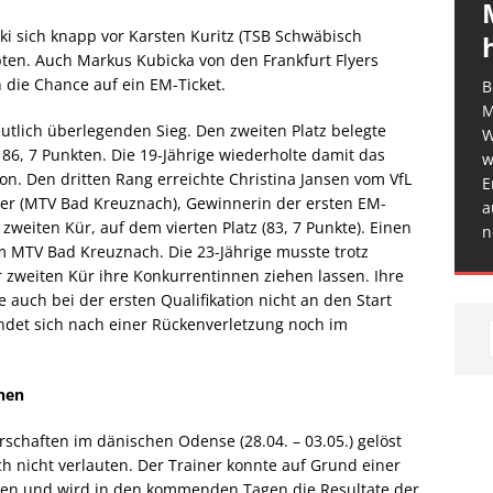
i sich knapp vor Karsten Kuritz (TSB Schwäbisch
pten. Auch Markus Kubicka von den Frankfurt Flyers
 die Chance auf ein EM-Ticket.
B
M
utlich überlegenden Sieg. Den zweiten Platz belegte
W
86, 7 Punkten. Die 19-Jährige wiederholte damit das
w
ion. Den dritten Rang erreichte Christina Jansen vom VfL
E
ner (MTV Bad Kreuznach), Gewinnerin der ersten EM-
a
zweiten Kür, auf dem vierten Platz (83, 7 Punkte). Einen
n
m MTV Bad Kreuznach. Die 23-Jährige musste trotz
r zweiten Kür ihre Konkurrentinnen ziehen lassen. Ihre
auch bei der ersten Qualifikation nicht an den Start
indet sich nach einer Rückenverletzung noch im
nen
rschaften im dänischen Odense (28.04. – 03.05.) gelöst
h nicht verlauten. Der Trainer konnte auf Grund einer
hen und wird in den kommenden Tagen die Resultate der