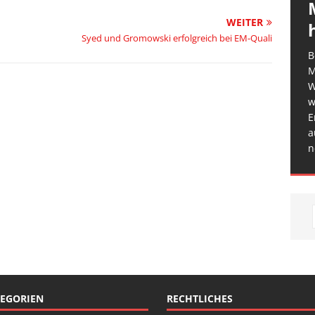
WEITER
Syed und Gromowski erfolgreich bei EM-Quali
B
M
W
w
E
a
n
EGORIEN
RECHTLICHES