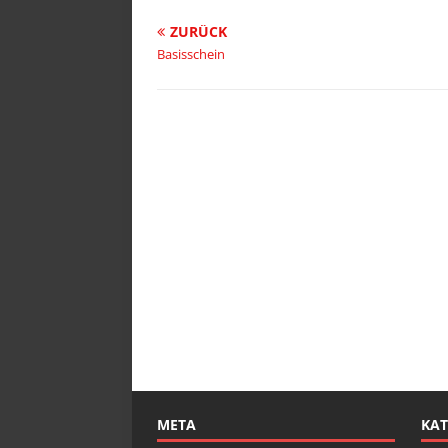
ZURÜCK
Basisschein
META
KAT