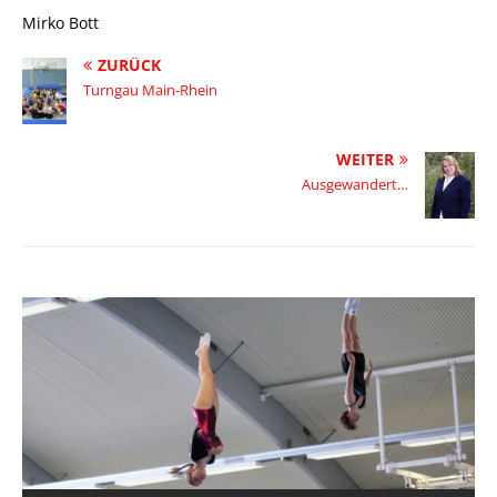
Mirko Bott
ZURÜCK
Turngau Main-Rhein
WEITER
Ausgewandert…