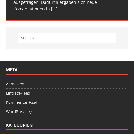
ausgetragen. Dadurch ergaben sich neue
Wettkampfwochenende: Am Samstag standen die
Konstellationen in
Deutschen
[…]
[…]
META
Anmelden
Eintrags-Feed
Kommentar-Feed
WordPress.org
KATEGORIEN