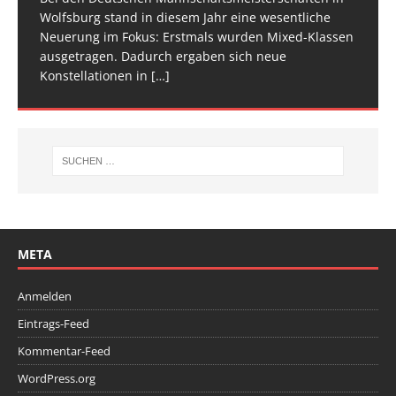
[…]
[…]
Wolfsburg stand in diesem Jahr eine wesentliche
Spitze im Trampolinturnen in Biberach an der Riß
Neuerung im Fokus: Erstmals wurden Mixed-Klassen
(Baden-Württemberg) zu einem hochkarätigen
ausgetragen. Dadurch ergaben sich neue
Wettkampfwochenende: Am Samstag standen die
Konstellationen in
Deutschen
[…]
[…]
META
Anmelden
Eintrags-Feed
Kommentar-Feed
WordPress.org