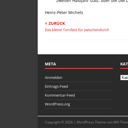
zweiten Halbjahr statt, über die DM
Heinz-Peter Michels
ZURÜCK
Das kleine Turnfest für zwischendurch
META
KAT
Anmelden
Eintrags-Feed
Kommentar-Feed
WordPress.org
Copyright © 2026 | WordPress Theme von
MH The