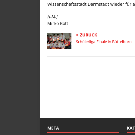
Wissenschaftsstadt Darmstadt wieder für al
H-M-J
Mirko Bott
ZURÜCK
Schülerliga-Finale in Büttelborn
META
KAT