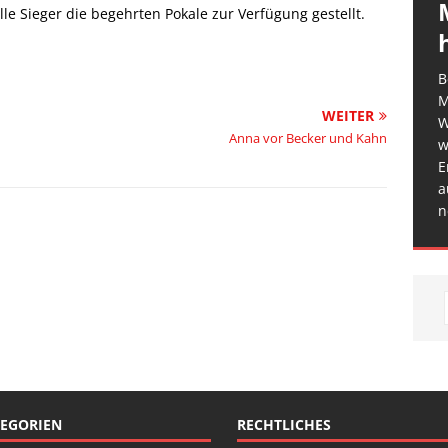
le Sieger die begehrten Pokale zur Verfügung gestellt.
B
M
WEITER
W
Anna vor Becker und Kahn
w
E
a
n
EGORIEN
RECHTLICHES