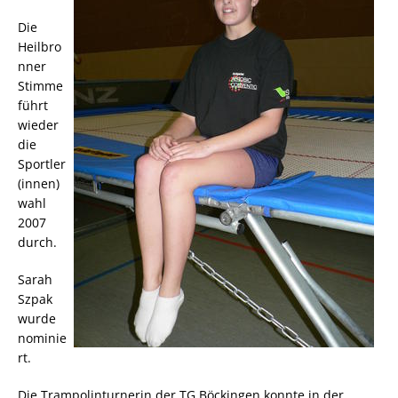
Die
Heilbro
nner
Stimme
führt
wieder
die
Sportler
(innen)
wahl
2007
durch.
Sarah
Szpak
wurde
nominie
rt.
Die Trampolinturnerin der TG Böckingen konnte in der