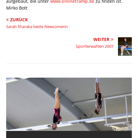
aufgebaut, die unter
www.onlinetramp.de
zu finden ist.
Mirko Bott
ZURÜCK
Sarah Sharaka beste Newcomerin
WEITER
Sportlerwahlen 2007