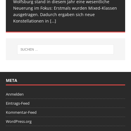
Wolfsburg stand in diesem Jahr eine wesentliche
Spitze im Trampolinturnen in Biberach an der Riß
Neuerung im Fokus: Erstmals wurden Mixed-Klassen
(Baden-Württemberg) zu einem hochkarätigen
ausgetragen. Dadurch ergaben sich neue
Wettkampfwochenende: Am Samstag standen die
Konstellationen in
Deutschen
[…]
[…]
META
Anmelden
Eintrags-Feed
Kommentar-Feed
WordPress.org