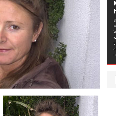
B
M
W
w
E
a
n