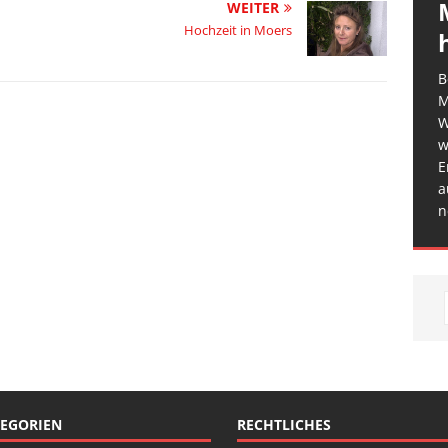
WEITER
Hochzeit in Moers
B
M
W
w
E
a
n
EGORIEN
RECHTLICHES