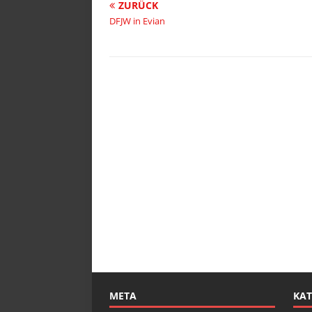
ZURÜCK
DFJW in Evian
META
KAT