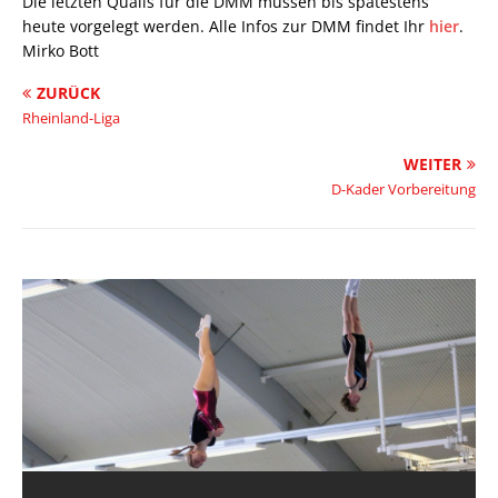
Die letzten Qualis für die DMM müssen bis spätestens
heute vorgelegt werden. Alle Infos zur DMM findet Ihr
hier
.
Mirko Bott
ZURÜCK
Rheinland-Liga
WEITER
D-Kader Vorbereitung