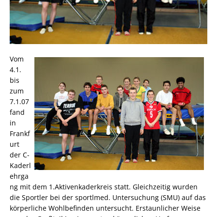
Vom
4.1.
bis
zum
7.1.07
fand
in
Frankf
urt
der C-
Kaderl
ehrga
ng mit dem 1.Aktivenkaderkreis statt. Gleichzeitig wurden
die Sportler bei der sportlmed. Untersuchung (SMU) auf das
körperliche Wohlbefinden untersucht. Erstaunlicher Weise