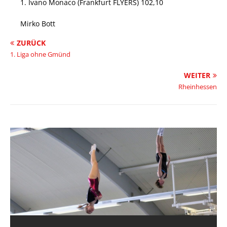
1. Ivano Monaco (Frankfurt FLYERS) 102,10
Mirko Bott
ZURÜCK
1. Liga ohne Gmünd
WEITER
Rheinhessen