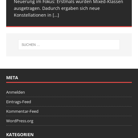
Neuerung im Fokus: Erstmals wurden Mixed-Klassen
(Baden-Württemberg) zu einem hochkarätigen
ausgetragen. Dadurch ergaben sich neue
Wettkampfwochenende: Am Samstag standen die
Konstellationen in
Deutschen
[…]
[…]
META
Anmelden
Eintrags-Feed
Kommentar-Feed
WordPress.org
KATEGORIEN