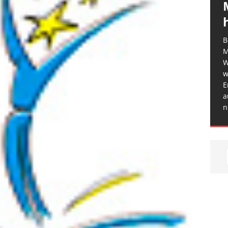
B
M
W
w
E
a
n