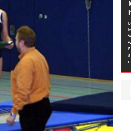
B
M
W
w
E
a
n