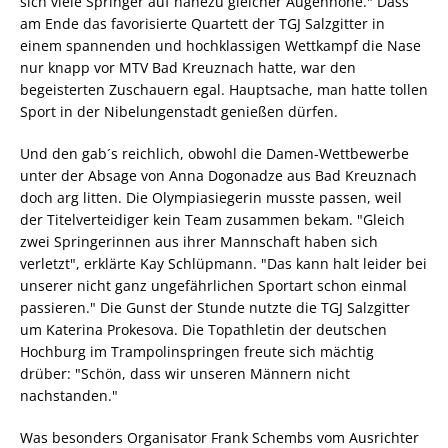
sich viele Springer auf nahezu gleicher Augenhöhe." Dass
am Ende das favorisierte Quartett der TGJ Salzgitter in
einem spannenden und hochklassigen Wettkampf die Nase
nur knapp vor MTV Bad Kreuznach hatte, war den
begeisterten Zuschauern egal. Hauptsache, man hatte tollen
Sport in der Nibelungenstadt genießen dürfen.
Und den gab´s reichlich, obwohl die Damen-Wettbewerbe
unter der Absage von Anna Dogonadze aus Bad Kreuznach
doch arg litten. Die Olympiasiegerin musste passen, weil
der Titelverteidiger kein Team zusammen bekam. "Gleich
zwei Springerinnen aus ihrer Mannschaft haben sich
verletzt", erklärte Kay Schlüpmann. "Das kann halt leider bei
unserer nicht ganz ungefährlichen Sportart schon einmal
passieren." Die Gunst der Stunde nutzte die TGJ Salzgitter
um Katerina Prokesova. Die Topathletin der deutschen
Hochburg im Trampolinspringen freute sich mächtig
drüber: "Schön, dass wir unseren Männern nicht
nachstanden."
Was besonders Organisator Frank Schembs vom Ausrichter