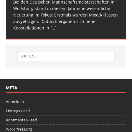
Bei den Deutschen Mannschaftsmeisterschaften in
Am vergangenen Wochenende traf sich die deutsche
[…]
[…]
Wolfsburg stand in diesem Jahr eine wesentliche
Spitze im Trampolinturnen in Biberach an der Riß
Neuerung im Fokus: Erstmals wurden Mixed-Klassen
(Baden-Württemberg) zu einem hochkarätigen
ausgetragen. Dadurch ergaben sich neue
Wettkampfwochenende: Am Samstag standen die
Konstellationen in
Deutschen
[…]
[…]
META
Anmelden
Eintrags-Feed
Kommentar-Feed
WordPress.org