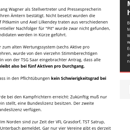
gang Wagner als Stellvertreter und Pressesprecherin
ihren Ämtern bestätigt. Nicht besetzt wurden die
 Pitkamin und Axel Lilkendey traten aus verschiedenen
B
tieller Nachfolger für "Pit" wurde zwar nicht gefunden,
M
ndidaten werden in Kürze geführt.
W
w
 zum alten Wertungssystem (sechs Aktive pro
E
kehren, wurde von den vierzehn Stimmberechtigen
a
in von der TSG Saar eingebrachter Antrag, dass alle
n
bleibt also bei fünf Aktiven pro Durchgang.
ass in den Pflichtübungen
kein Schwierigkeitsgrad bei
urde bei den Kampfrichtern erreicht: Zukünftig muß nur
in stellt, eine Bundeslizenz besitzen. Der zweite
ndeslizenz verfügen.
. Im Norden sind zur Zeit der VFL Grasdorf, TST Satrup,
Unterbach gemeldet. Gar nur vier Vereine gibt es derzeit